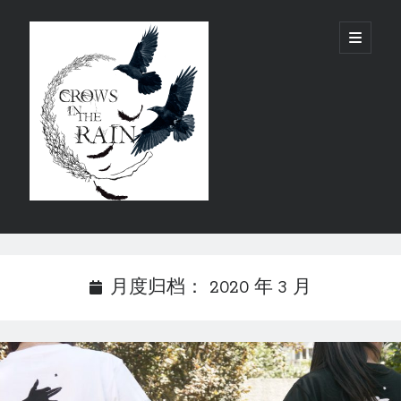
雨
open
primary
menu
鸦
Crow
in
the
Rain
Sidebar
Search
月度归档：
2020 年 3 月
近期文章
乐迷票选，“This Is Our Cry”入选后摇纪念合辑《再见！虾米音乐》